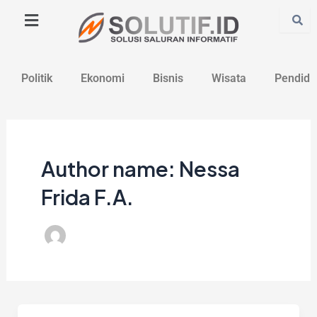
Lewati
Post
ke
pagination
konten
Politik
Ekonomi
Bisnis
Wisata
Pendidi
Author name: Nessa
Frida F.A.