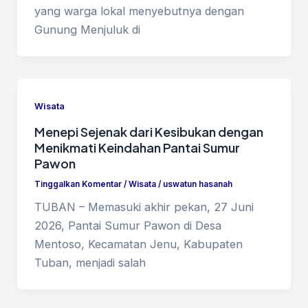
yang warga lokal menyebutnya dengan
Gunung Menjuluk di
Wisata
Menepi Sejenak dari Kesibukan dengan
Menikmati Keindahan Pantai Sumur
Pawon
Tinggalkan Komentar
/
Wisata
/
uswatun hasanah
TUBAN – Memasuki akhir pekan, 27 Juni
2026, Pantai Sumur Pawon di Desa
Mentoso, Kecamatan Jenu, Kabupaten
Tuban, menjadi salah