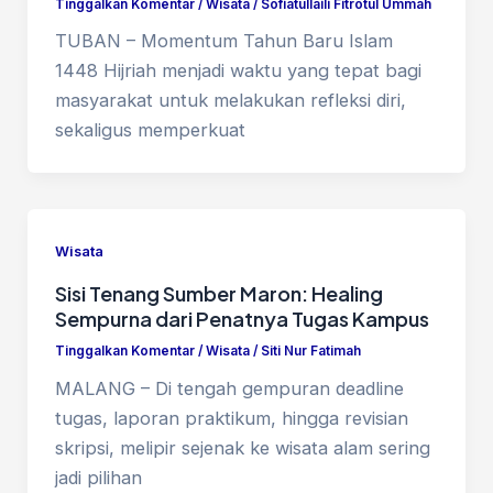
Tinggalkan Komentar
/
Wisata
/
Sofiatullaili Fitrotul Ummah
TUBAN – Momentum Tahun Baru Islam
1448 Hijriah menjadi waktu yang tepat bagi
masyarakat untuk melakukan refleksi diri,
sekaligus memperkuat
Wisata
Sisi Tenang Sumber Maron: Healing
Sempurna dari Penatnya Tugas Kampus
Tinggalkan Komentar
/
Wisata
/
Siti Nur Fatimah
MALANG – Di tengah gempuran deadline
tugas, laporan praktikum, hingga revisian
skripsi, melipir sejenak ke wisata alam sering
jadi pilihan