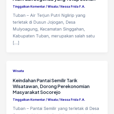
Tinggalkan Komentar
/
Wisata
/
Nessa Frida F.A.
Tuban – Air Terjun Putri Nglirip yang
terletak di Dusun Jojogan, Desa
Mulyoagung, Kecamatan Singgahan,
Kabupaten Tuban, merupakan salah satu
[…]
Wisata
Keindahan Pantai Semilir Tarik
Wisatawan, Dorong Perekonomian
Masyarakat Socorejo
Tinggalkan Komentar
/
Wisata
/
Nessa Frida F.A.
Tuban – Pantai Semilir yang terletak di Desa