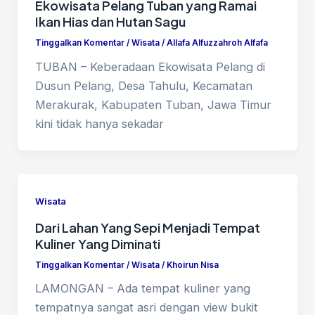
Ekowisata Pelang Tuban yang Ramai
Ikan Hias dan Hutan Sagu
Tinggalkan Komentar
/
Wisata
/
Allafa Alfuzzahroh Alfafa
TUBAN – Keberadaan Ekowisata Pelang di
Dusun Pelang, Desa Tahulu, Kecamatan
Merakurak, Kabupaten Tuban, Jawa Timur
kini tidak hanya sekadar
Wisata
Dari Lahan Yang Sepi Menjadi Tempat
Kuliner Yang Diminati
Tinggalkan Komentar
/
Wisata
/
Khoirun Nisa
LAMONGAN – Ada tempat kuliner yang
tempatnya sangat asri dengan view bukit