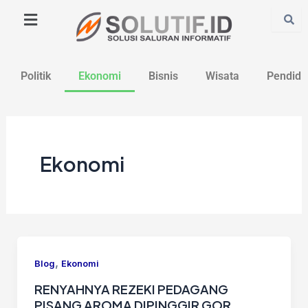
Lewati
Post
ke
pagination
konten
Politik
Ekonomi
Bisnis
Wisata
Pendidi
Ekonomi
,
Blog
Ekonomi
RENYAHNYA REZEKI PEDAGANG
PISANG AROMA DIPINGGIR GOR