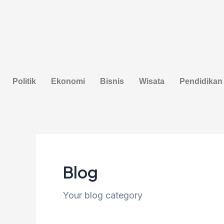
Lewati
Post
ke
pagination
konten
Politik
Ekonomi
Bisnis
Wisata
Pendidikan
Blog
Your blog category