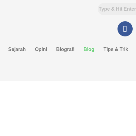
F
a
c
e
Sejarah
Opini
Biografi
Blog
Tips & Trik
b
o
o
k