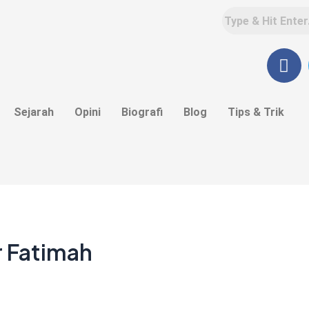
F
a
c
e
Sejarah
Opini
Biografi
Blog
Tips & Trik
b
o
o
k
r Fatimah