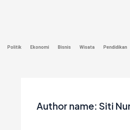
Lewati
Post
ke
pagination
konten
Politik
Ekonomi
Bisnis
Wisata
Pendidikan
Author name: Siti Nu