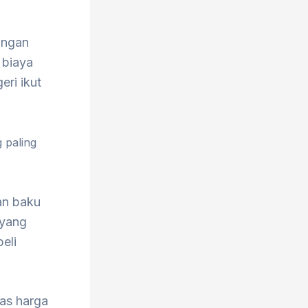
angan
 biaya
eri ikut
 paling
an baku
 yang
eli
tas harga