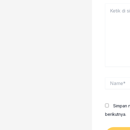
Ketik
di
sini..
Name*
Simpan n
berikutnya.