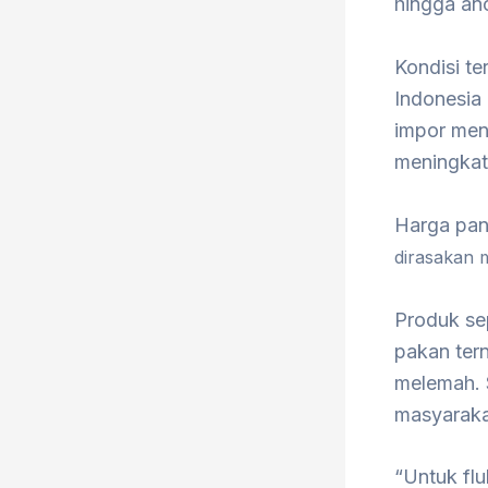
hingga an
Kondisi te
Indonesia
impor menj
meningkat
Harga pan
dirasakan 
Produk sep
pakan tern
melemah. S
masyaraka
“Untuk flu