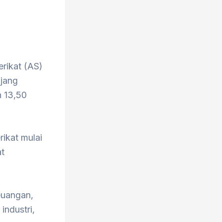
erikat (AS)
njang
h 13,50
rikat mulai
t
euangan,
industri,