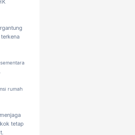
HK
bergantung
 terkena
 sementara
.
msi rumah
 menjaga
okok tetap
t.