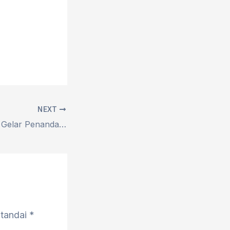
NEXT
Kemendikdasmen Gelar Penandatanganan Komitmen Bersama SPMB Ramah 2026/2027
itandai
*