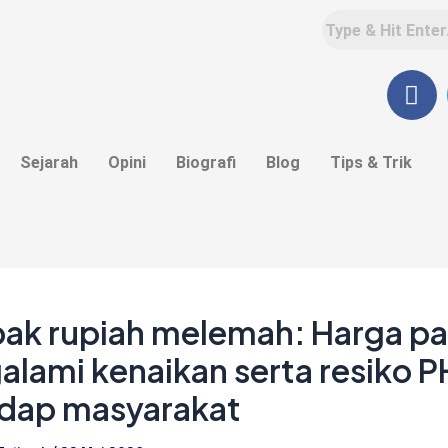
F
a
c
e
Sejarah
Opini
Biografi
Blog
Tips & Trik
b
o
o
k
ak rupiah melemah: Harga p
lami kenaikan serta resiko 
adap masyarakat