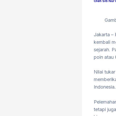
Oleh
Siti Nur
Gamb
Jakarta – 
kembali m
sejarah. P
poin atau 
Nilai tuka
memberika
Indonesia.
Pelemahan
tetapi jug