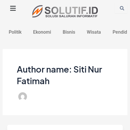
Lewati
Post
ke
pagination
konten
Politik
Ekonomi
Bisnis
Wisata
Pendidi
Author name: Siti Nur
Fatimah