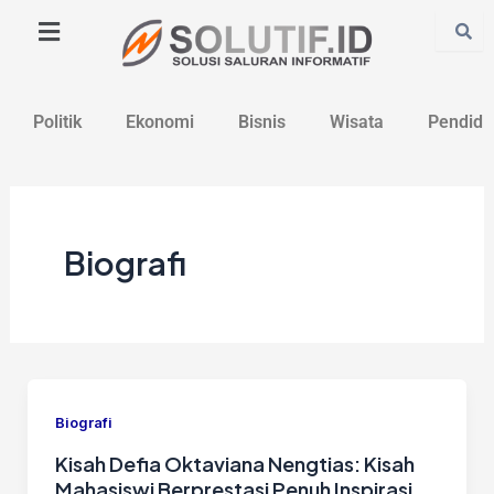
Lewati
Post
ke
pagination
konten
Politik
Ekonomi
Bisnis
Wisata
Pendidi
Biografi
Biografi
Kisah Defia Oktaviana Nengtias: Kisah
Mahasiswi Berprestasi Penuh Inspirasi