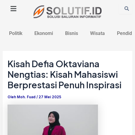
Lewati
Post
ke
navigation
konten
Politik
Ekonomi
Bisnis
Wisata
Pendidi
Kisah Defia Oktaviana
Nengtias: Kisah Mahasiswi
Berprestasi Penuh Inspirasi
Oleh
Moh. Fuad
/
27 Mei 2025