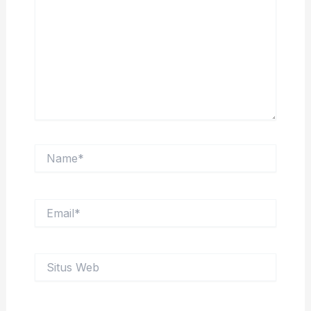
sini..
Name*
Email*
Situs
Web