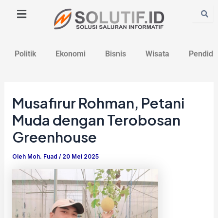
Lewati
Post
ke
navigation
konten
Politik
Ekonomi
Bisnis
Wisata
Pendidi
Musafirur Rohman, Petani
Muda dengan Terobosan
Greenhouse
Oleh
Moh. Fuad
/
20 Mei 2025