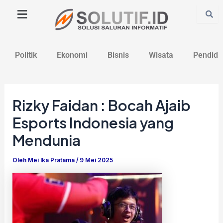
Lewati
Post
ke
navigation
konten
Politik
Ekonomi
Bisnis
Wisata
Pendidi
Rizky Faidan : Bocah Ajaib
Esports Indonesia yang
Mendunia
Oleh
Mei Ika Pratama
/
9 Mei 2025