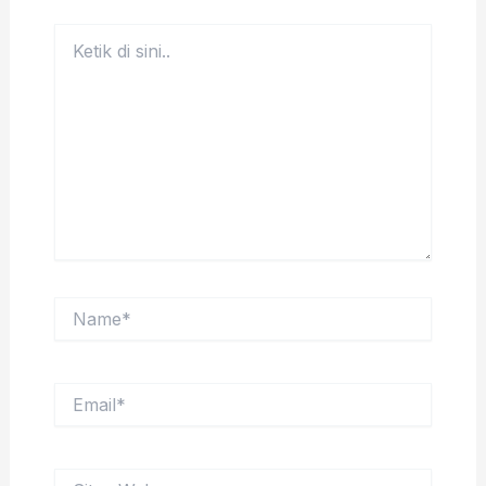
Ketik
di
sini..
Name*
Email*
Situs