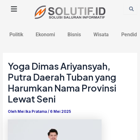
Lewati
Post
ke
navigation
konten
Politik
Ekonomi
Bisnis
Wisata
Pendidi
Yoga Dimas Ariyansyah,
Putra Daerah Tuban yang
Harumkan Nama Provinsi
Lewat Seni
Oleh
Mei Ika Pratama
/
6 Mei 2025