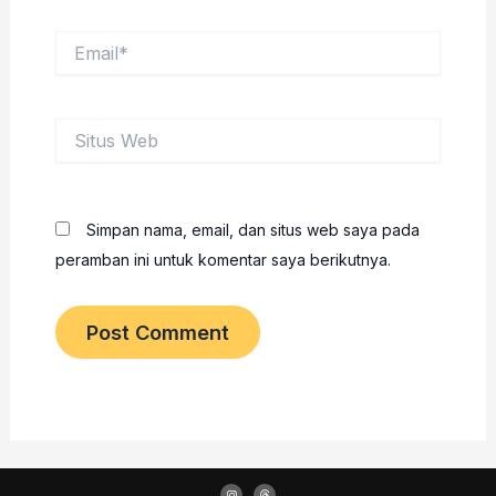
Email*
Situs
Web
Simpan nama, email, dan situs web saya pada
peramban ini untuk komentar saya berikutnya.
I
T
n
h