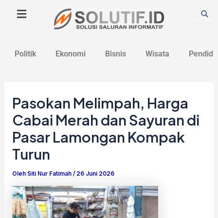
Lewati
Post
ke
navigation
konten
Politik
Ekonomi
Bisnis
Wisata
Pendidi
Pasokan Melimpah, Harga
Cabai Merah dan Sayuran di
Pasar Lamongan Kompak
Turun
Oleh
Siti Nur Fatimah
/
26 Juni 2026