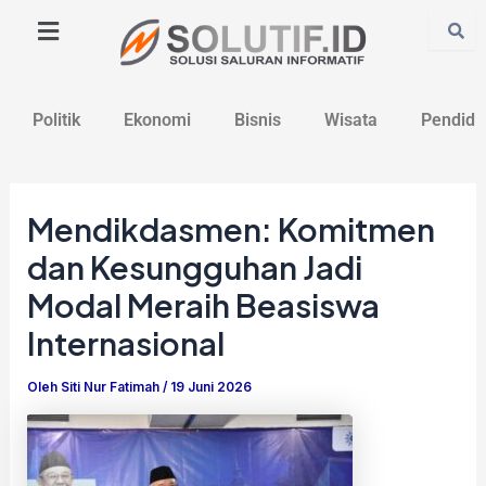
Lewati
Post
ke
navigation
konten
Politik
Ekonomi
Bisnis
Wisata
Pendidi
Mendikdasmen: Komitmen
dan Kesungguhan Jadi
Modal Meraih Beasiswa
Internasional
Oleh
Siti Nur Fatimah
/
19 Juni 2026