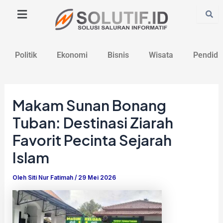
Lewati
Post
ke
navigation
konten
Politik
Ekonomi
Bisnis
Wisata
Pendidi
Makam Sunan Bonang
Tuban: Destinasi Ziarah
Favorit Pecinta Sejarah
Islam
Oleh
Siti Nur Fatimah
/
29 Mei 2026