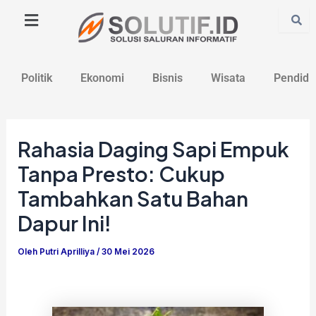
Lewati
Post
ke
navigation
konten
Politik
Ekonomi
Bisnis
Wisata
Pendidi
Rahasia Daging Sapi Empuk
Tanpa Presto: Cukup
Tambahkan Satu Bahan
Dapur Ini!
Oleh
Putri Aprilliya
/
30 Mei 2026