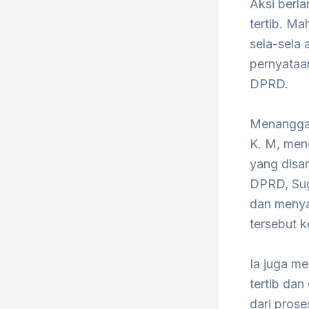
Aksi berl
tertib. M
sela-sela
pernyataan
DPRD.
Menanggap
K. M, men
yang disa
DPRD, Sug
dan menya
tersebut 
Ia juga m
tertib da
dari prose