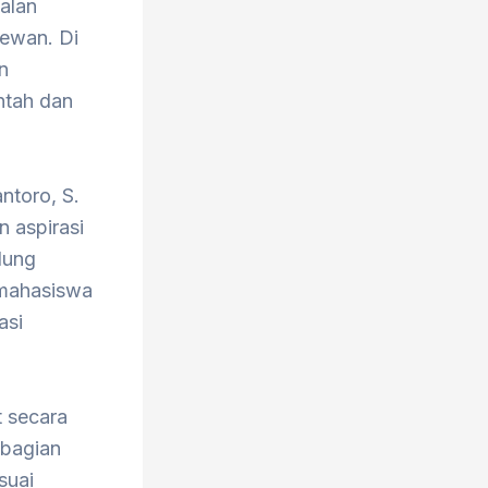
alan
dewan. Di
n
intah dan
ntoro, S.
 aspirasi
dung
 mahasiswa
asi
 secara
 bagian
suai