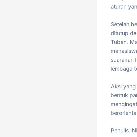
aturan yan
Setelah b
ditutup d
Tuban. Ma
mahasiswa
suarakan h
lembaga te
Aksi yang 
bentuk pa
mengingat
berorienta
Penulis: N