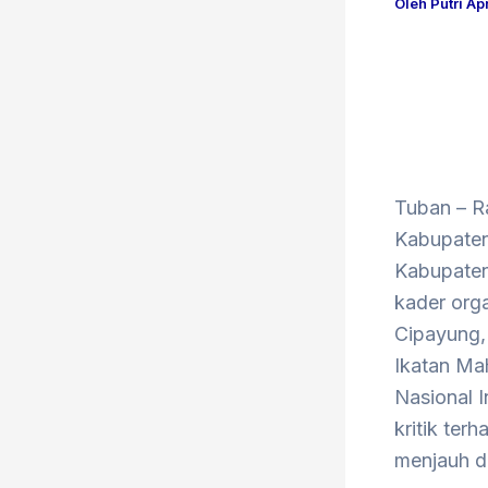
Oleh
Putri Ap
Tuban – R
Kabupaten
Kabupaten 
kader org
Cipayung,
Ikatan M
Nasional 
kritik ter
menjauh da