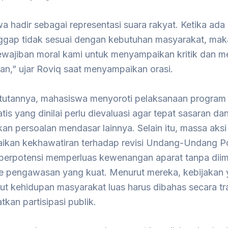
 hadir sebagai representasi suara rakyat. Ketika ada
ggap tidak sesuai dengan kebutuhan masyarakat, mak
ewajiban moral kami untuk menyampaikan kritik dan m
n,” ujar Roviq saat menyampaikan orasi.
tutannya, mahasiswa menyoroti pelaksanaan progra
atis yang dinilai perlu dievaluasi agar tepat sasaran da
n persoalan mendasar lainnya. Selain itu, massa aksi
kan kekhawatiran terhadap revisi Undang-Undang Po
berpotensi memperluas kewenangan aparat tanpa dii
 pengawasan yang kuat. Menurut mereka, kebijakan
t kehidupan masyarakat luas harus dibahas secara tr
tkan partisipasi publik.