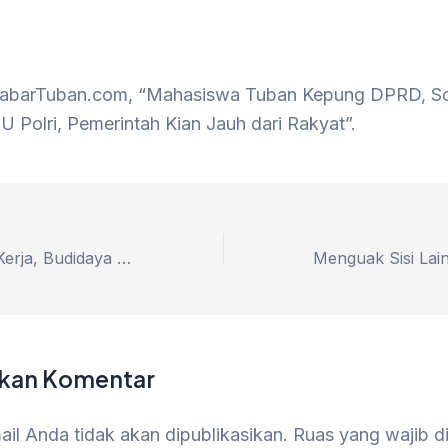
KabarTuban.com, “Mahasiswa Tuban Kepung DPRD, S
 Polri, Pemerintah Kian Jauh dari Rakyat”.
Buka Lapangan Kerja, Budidaya Lele di Desa Gesing Tuban Dongkrak Ekonomi Pemuda Setempat
lkan Komentar
il Anda tidak akan dipublikasikan.
Ruas yang wajib d