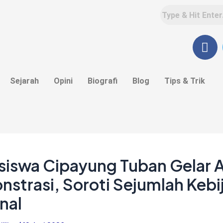
F
a
c
e
Sejarah
Opini
Biografi
Blog
Tips & Trik
b
o
o
k
iswa Cipayung Tuban Gelar A
strasi, Soroti Sejumlah Kebi
nal