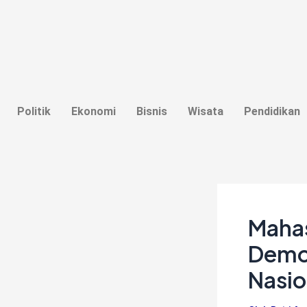
Lewati
Post
ke
navigation
konten
Politik
Ekonomi
Bisnis
Wisata
Pendidikan
Mahas
Demon
Nasio