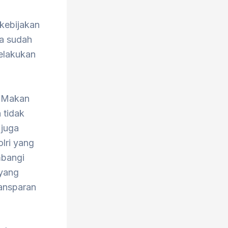
 kebijakan
a sudah
elakukan
m Makan
n tidak
 juga
lri yang
mbangi
 yang
ansparan