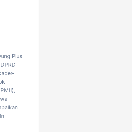
yung Plus
g DPRD
kader-
ok
PMII),
swa
mpaikan
in