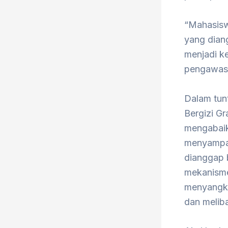
“Mahasiswa
yang dian
menjadi k
pengawasa
Dalam tun
Bergizi Gr
mengabaika
menyampai
dianggap 
mekanisme
menyangku
dan meliba