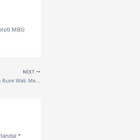
oroti MBG
NEXT
Menguak Sisi Lain Bumi Wali: Mengapa Tuban Justru Identik dengan Simbol Kuda?
itandai
*