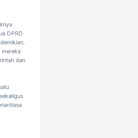
irnya
etua DPRD
demikian,
g mereka
rintah dan
satu
sekaligus
enantiasa