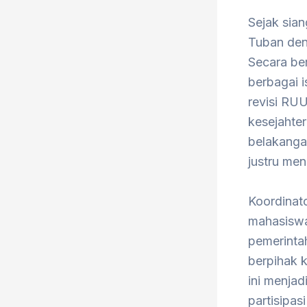
Sejak sia
Tuban den
Secara be
berbagai i
revisi RUU
kesejahter
belakanga
justru me
Koordinat
mahasiswa
pemerinta
berpihak 
ini menjad
partisipas