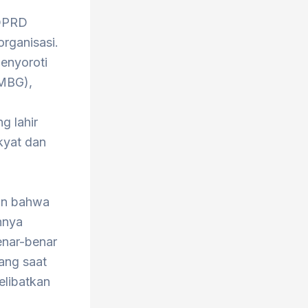
 DPRD
rganisasi.
enyoroti
(MBG),
g lahir
kyat dan
an bahwa
nnya
enar-benar
ang saat
elibatkan