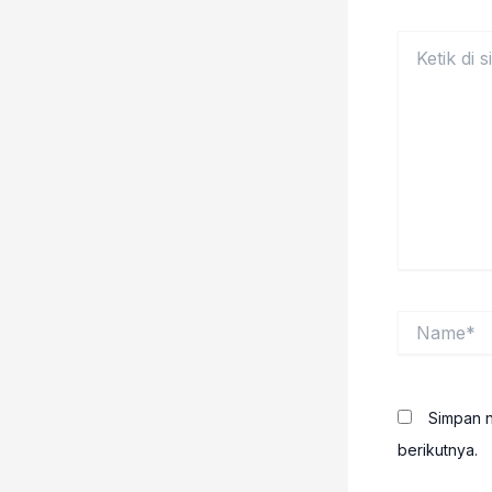
Ketik
di
sini..
Name*
Simpan n
berikutnya.