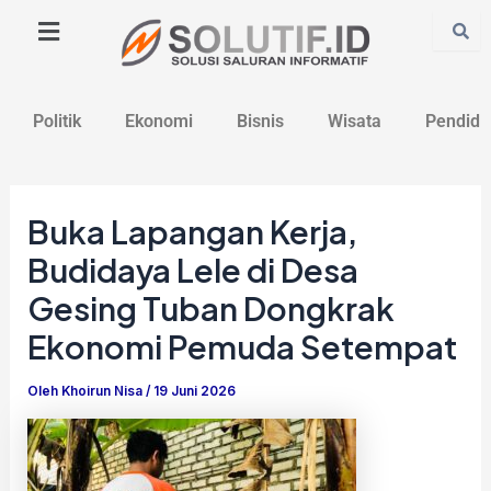
Lewati
Post
ke
navigation
konten
Politik
Ekonomi
Bisnis
Wisata
Pendidi
Buka Lapangan Kerja,
Budidaya Lele di Desa
Gesing Tuban Dongkrak
Ekonomi Pemuda Setempat
Oleh
Khoirun Nisa
/
19 Juni 2026