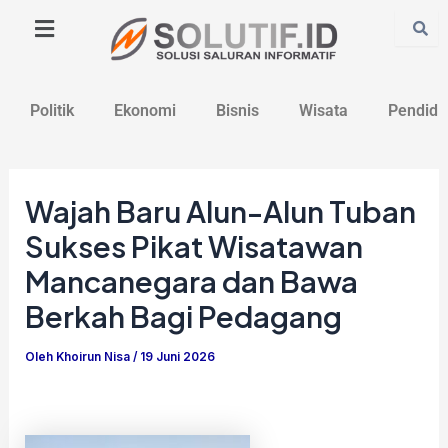
Lewati
Post
ke
navigation
konten
Politik
Ekonomi
Bisnis
Wisata
Pendidi
Wajah Baru Alun-Alun Tuban
Sukses Pikat Wisatawan
Mancanegara dan Bawa
Berkah Bagi Pedagang
Oleh
Khoirun Nisa
/
19 Juni 2026