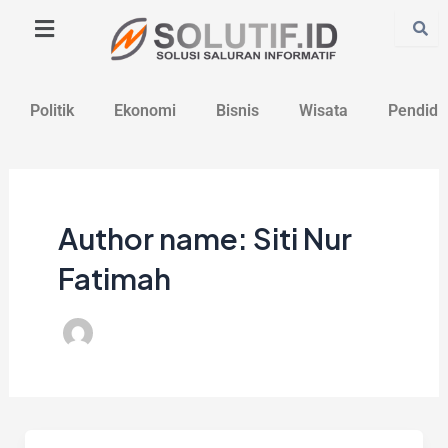
Lewati
Post
ke
pagination
konten
Politik
Ekonomi
Bisnis
Wisata
Pendidi
Author name: Siti Nur
Fatimah