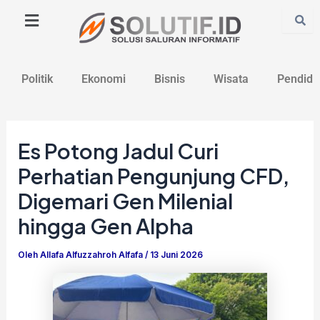
Lewati
Post
ke
navigation
konten
Politik
Ekonomi
Bisnis
Wisata
Pendidi
Es Potong Jadul Curi
Perhatian Pengunjung CFD,
Digemari Gen Milenial
hingga Gen Alpha
Oleh
Allafa Alfuzzahroh Alfafa
/
13 Juni 2026