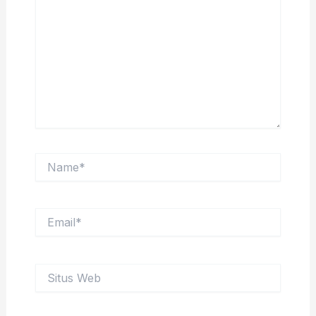
sini..
Name*
Email*
Situs
Web