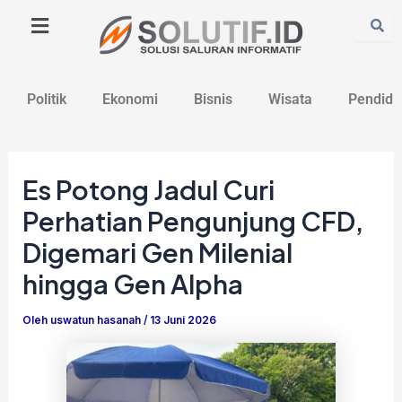
Lewati
Post
ke
navigation
konten
Politik
Ekonomi
Bisnis
Wisata
Pendidi
Es Potong Jadul Curi
Perhatian Pengunjung CFD,
Digemari Gen Milenial
hingga Gen Alpha
Oleh
uswatun hasanah
/
13 Juni 2026