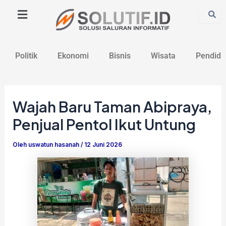
Lewati
Post
ke
navigation
konten
Politik
Ekonomi
Bisnis
Wisata
Pendidi
Wajah Baru Taman Abipraya,
Penjual Pentol Ikut Untung
Oleh
uswatun hasanah
/
12 Juni 2026