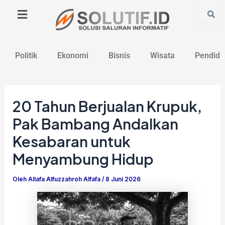
Lewati
Post
ke
navigation
konten
Politik
Ekonomi
Bisnis
Wisata
Pendidi
20 Tahun Berjualan Krupuk,
Pak Bambang Andalkan
Kesabaran untuk
Menyambung Hidup
Oleh
Allafa Alfuzzahroh Alfafa
/
8 Juni 2026