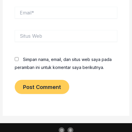
Email*
Situs
Web
Simpan nama, email, dan situs web saya pada
peramban ini untuk komentar saya berikutnya.
I
T
n
h