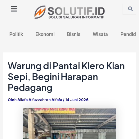
Lewati
Post
ke
navigation
konten
Politik
Ekonomi
Bisnis
Wisata
Pendidi
Warung di Pantai Klero Kian
Sepi, Begini Harapan
Pedagang
Oleh
Allafa Alfuzzahroh Alfafa
/
14 Juni 2026