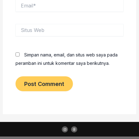
Email*
Situs
Web
Simpan nama, email, dan situs web saya pada
peramban ini untuk komentar saya berikutnya.
I
T
n
h
s
r
t
e
a
a