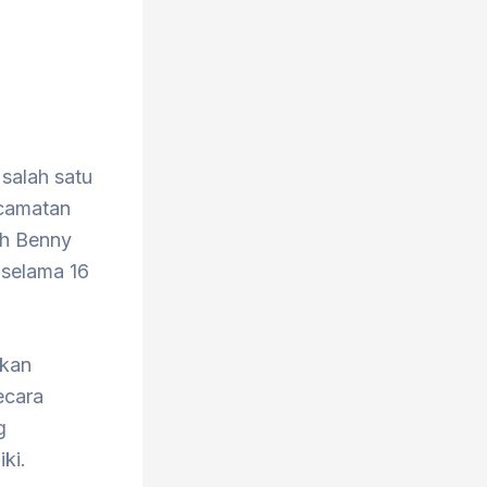
salah satu
ecamatan
eh Benny
 selama 16
ikan
ecara
g
ki.