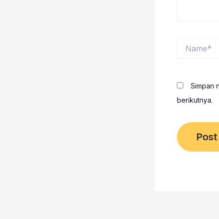
Name*
Simpan n
berikutnya.