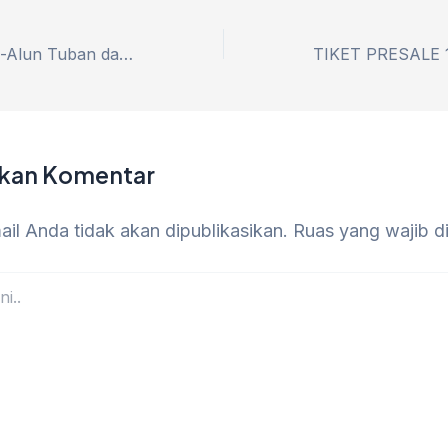
Wajah Baru Alun-Alun Tuban dan Area Jogging Track Menjadi Sarana Baru Bagi Siswa-siswi Sekolah dan Warga Sekitar Yang Menggemari Kegiatan Olahraga
lkan Komentar
il Anda tidak akan dipublikasikan.
Ruas yang wajib d