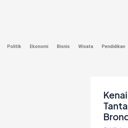
Lewati
Post
ke
navigation
konten
Politik
Ekonomi
Bisnis
Wisata
Pendidikan
Kenai
Tanta
Bron