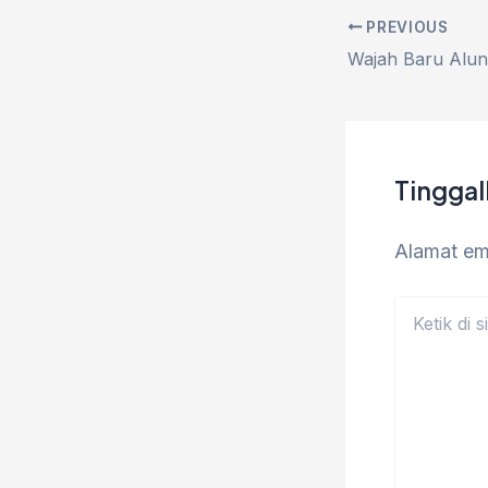
PREVIOUS
Tingga
Alamat ema
Ketik
di
sini..