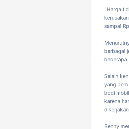
“Harga tid
kerusakan
sampai Rp1
Menurutnya
berbagai j
beberapa 
Selain ke
yang berb
bodi mobi
karena ha
dikerjakan
Benny men