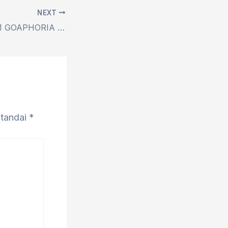
NEXT
TIKET PRESALE 1 GOAPHORIA VOL. 2 LUDES DALAM SEKEJAP
itandai
*