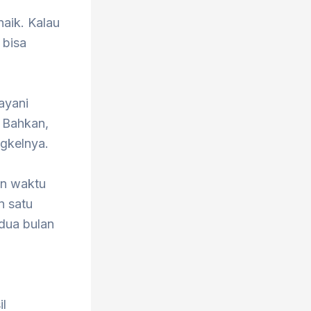
naik. Kalau
 bisa
ayani
. Bahkan,
gkelnya.
an waktu
n satu
dua bulan
il