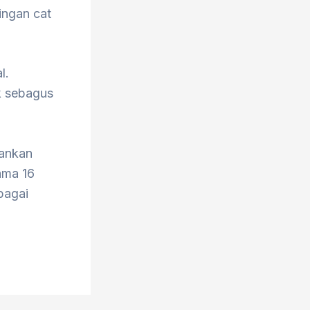
ingan cat
l.
ak sebagus
hankan
ama 16
bagai