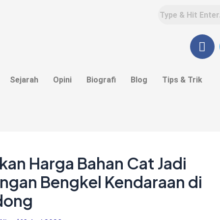
F
a
c
e
Sejarah
Opini
Biografi
Blog
Tips & Trik
b
o
o
k
kan Harga Bahan Cat Jadi
ngan Bengkel Kendaraan di
dong