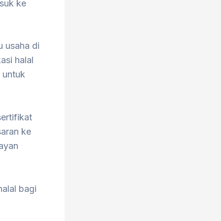
asuk ke
 usaha di
si halal
h untuk
rtifikat
saran ke
layan
alal bagi