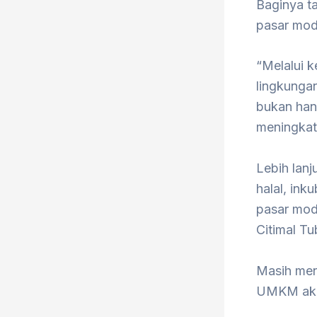
Baginya t
pasar mod
“Melalui 
lingkunga
bukan hany
meningkat
Lebih lanj
halal, ink
pasar mod
Citimal Tu
Masih men
UMKM akan