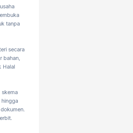
 usaha
 membuka
uk tanpa
eri secara
ar bahan,
 Halal
n skema
 hingga
 dokumen.
erbit.