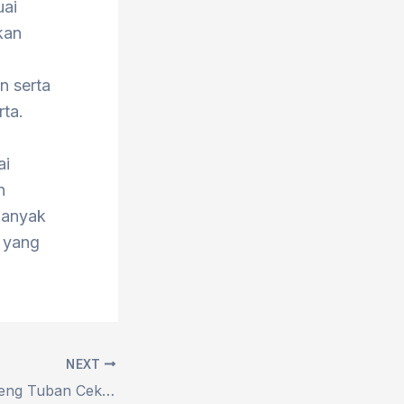
uai
kan
n serta
ta.
ai
n
banyak
 yang
NEXT
HIMAIKOM Gandeng Tuban Cekrek pada Event Buka Bersama dan Santunan Anak Yatim