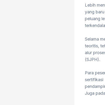
Lebih mena
yang baru 
peluang l
terkendala
Selama me
teoritis, 
alur pros
(SJPH).
Para pese
sertifikasi 
pendampin
Juga pada 