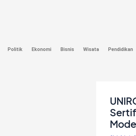
Lewati
Post
ke
navigation
konten
Politik
Ekonomi
Bisnis
Wisata
Pendidikan
UNIR
Serti
Mode