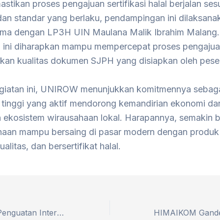
tikan proses pengajuan sertifikasi halal berjalan ses
dan standar yang berlaku, pendampingan ini dilaksana
ama dengan LP3H UIN Maulana Malik Ibrahim Malang.
i ini diharapkan mampu mempercepat proses pengajua
kan kualitas dokumen SJPH yang disiapkan oleh peser
egiatan ini, UNIROW menunjukkan komitmennya sebag
 tinggi yang aktif mendorong kemandirian ekonomi da
 ekosistem wirausahaan lokal. Harapannya, semakin 
an mampu bersaing di pasar modern dengan produk
ualitas, dan bersertifikat halal.
PB PGRI Soroti Penguatan Internal dan Inovasi Kampus dalam Kembalinya Sudjarwoto Pimpin PPLP PT PGRI Tuban