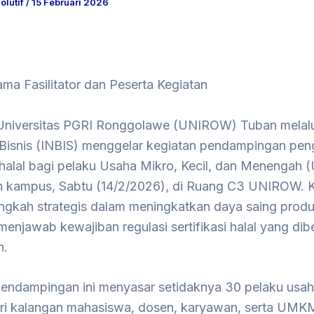
olutif
/
15 Februari 2026
ma Fasilitator dan Peserta Kegiatan
iversitas PGRI Ronggolawe (UNIROW) Tuban melalu
 Bisnis (INBIS) menggelar kegiatan pendampingan pen
i halal bagi pelaku Usaha Mikro, Kecil, dan Menengah
n kampus, Sabtu (14/2/2026), di Ruang C3 UNIROW. Ke
angkah strategis dalam meningkatkan daya saing pr
menjawab kewajiban regulasi sertifikasi halal yang dib
h.
endampingan ini menyasar setidaknya 30 pelaku usa
ari kalangan mahasiswa, dosen, karyawan, serta UMK