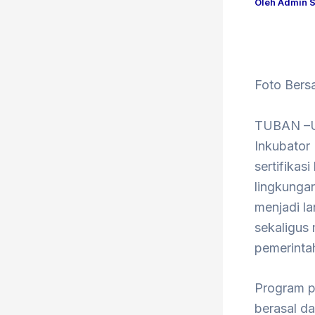
Oleh
Admin S
Foto Bersa
TUBAN –Un
Inkubator
sertifikas
lingkunga
menjadi l
sekaligus 
pemerinta
Program p
berasal d