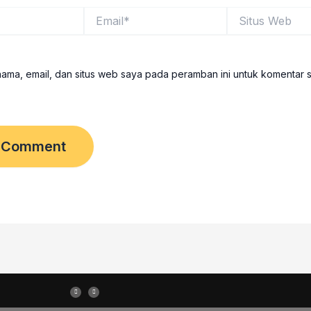
Email*
Situs
Web
ama, email, dan situs web saya pada peramban ini untuk komentar 
I
T
n
h
s
r
t
e
a
a
g
d