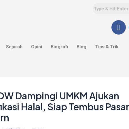
F
a
c
e
Sejarah
Opini
Biografi
Blog
Tips & Trik
b
o
o
k
OW Dampingi UMKM Ajukan
fikasi Halal, Siap Tembus Pasa
rn