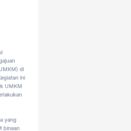
i
gajuan
 (UMKM) di
giatan ini
oduk UMKM
erlakukan
ha yang
M binaan