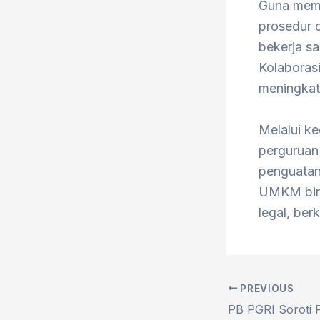
Guna memas
prosedur 
bekerja s
Kolaboras
meningkat
Melalui k
perguruan
penguatan
UMKM bina
legal, berk
PREVIOUS