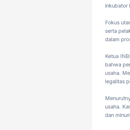
inkubator 
Fokus uta
serta pel
dalam pros
Ketua INB
bahwa per
usaha. Me
legalitas 
Menurutnya
usaha. Ka
dan minuma