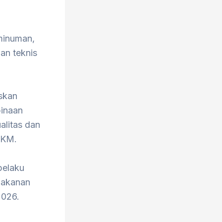
minuman,
an teknis
skan
binaan
alitas dan
UMKM.
pelaku
makanan
2026.