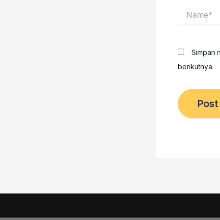
Name*
Simpan n
berikutnya.