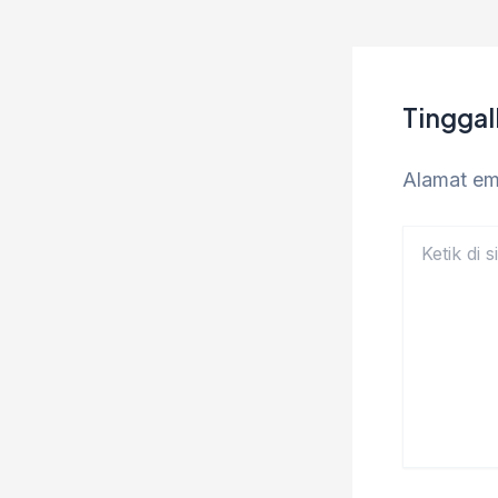
Tingga
Alamat ema
Ketik
di
sini..