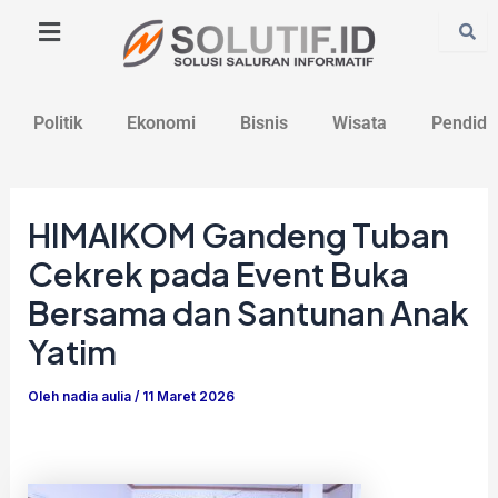
Lewati
Post
ke
navigation
konten
Politik
Ekonomi
Bisnis
Wisata
Pendidi
HIMAIKOM Gandeng Tuban
Cekrek pada Event Buka
Bersama dan Santunan Anak
Yatim
Oleh
nadia aulia
/
11 Maret 2026