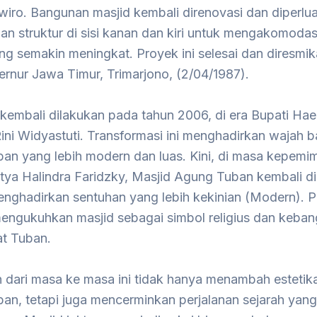
wiro. Bangunan masjid kembali direnovasi dan diperlu
n struktur di sisi kanan dan kiri untuk mengakomodas
g semakin meningkat. Proyek ini selesai dan diresmik
rnur Jawa Timur, Trimarjono, (2/04/1987).
kembali dilakukan pada tahun 2006, di era Bupati Ha
ini Widyastuti. Transformasi ini menghadirkan wajah b
an yang lebih modern dan luas. Kini, di masa kepemi
itya Halindra Faridzky, Masjid Agung Tuban kembali d
nghadirkan sentuhan yang lebih kekinian (Modern). Pr
engukuhkan masjid sebagai simbol religius dan keba
t Tuban.
 dari masa ke masa ini tidak hanya menambah estetik
an, tetapi juga mencerminkan perjalanan sejarah yan