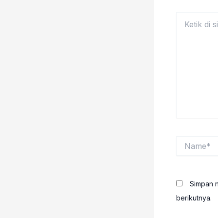
Ketik
di
sini..
Name*
Simpan n
berikutnya.