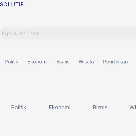
Lewati
Post
SOLUTIF
ke
navigation
konten
Politik
Ekonomi
Bisnis
Wisata
Pendidikan
Politik
Ekonomi
Bisnis
Wi