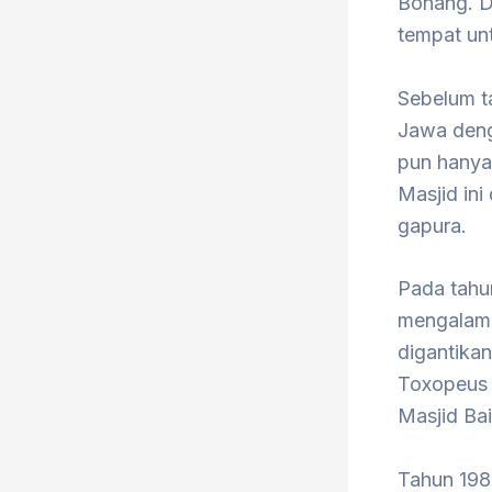
Bonang. D
tempat un
Sebelum t
Jawa deng
pun hanya
Masjid ini
gapura.
Pada tahu
mengalami
digantikan
Toxopeus 
Masjid Ba
Tahun 1987