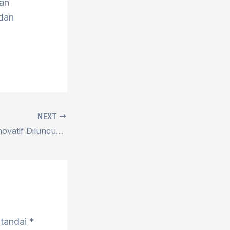
man
 dan
NEXT
Sekolah Rakyat Inovatif Diluncurkan, Akses Pendidikan Merata Untuk Semua Masyarakat Kurang Mampu
itandai
*