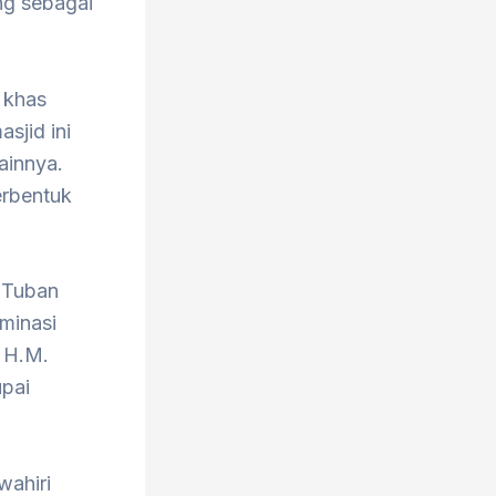
ng sebagai
 khas
sjid ini
ainnya.
erbentuk
 Tuban
minasi
h H.M.
upai
wahiri