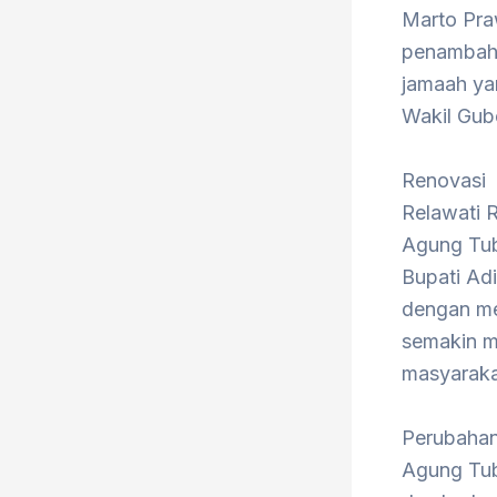
Marto Pra
penambaha
jamaah yan
Wakil Gube
Renovasi 
Relawati R
Agung Tub
Bupati Ad
dengan me
semakin m
masyaraka
Perubahan
Agung Tub