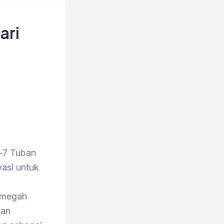
ari
e-7 Tuban
asi untuk
g
i megah
nan