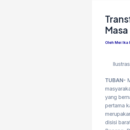
Trans
Masa 
Oleh
Mei Ika
Ilustr
TUBAN-
M
masyaraka
yang bern
pertama k
merupakan
disisi ba