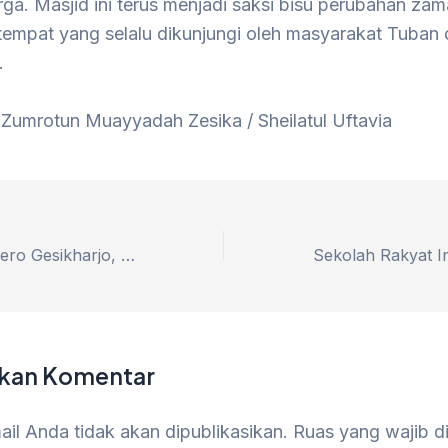
ga. Masjid ini terus menjadi saksi bisu perubahan za
 tempat yang selalu dikunjungi oleh masyarakat Tuban
.
 Zumrotun Muayyadah Zesika / Sheilatul Uftavia
Pesona Pantai Klero Gesikharjo, Destinasi Favorit Ngabuburit Warga Tuban
lkan Komentar
il Anda tidak akan dipublikasikan.
Ruas yang wajib d