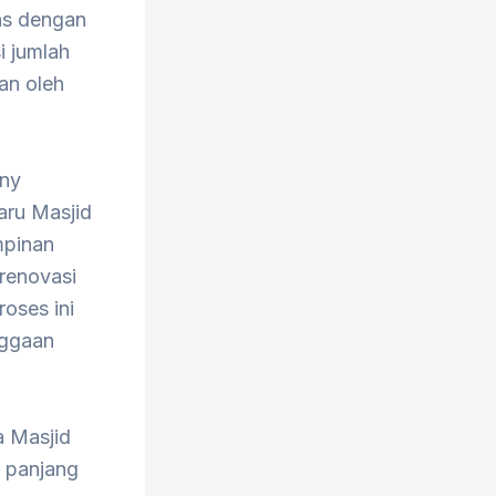
as dengan
i jumlah
an oleh
eny
aru Masjid
mpinan
irenovasi
oses ini
nggaan
a Masjid
g panjang