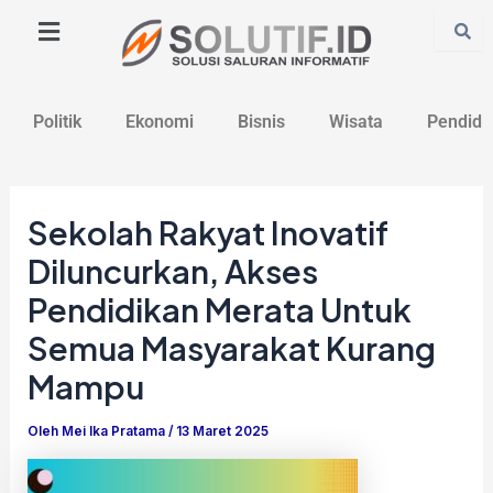
Lewati
Post
ke
navigation
konten
Politik
Ekonomi
Bisnis
Wisata
Pendidi
Sekolah Rakyat Inovatif
Diluncurkan, Akses
Pendidikan Merata Untuk
Semua Masyarakat Kurang
Mampu
Oleh
Mei Ika Pratama
/
13 Maret 2025