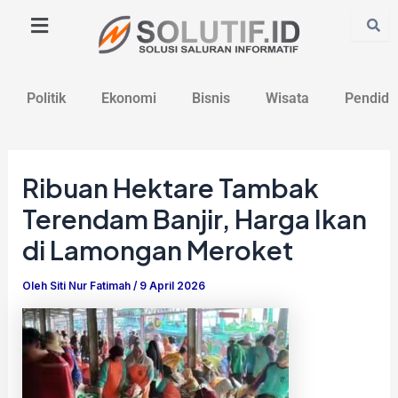
Lewati
Post
ke
navigation
konten
Politik
Ekonomi
Bisnis
Wisata
Pendidi
Ribuan Hektare Tambak
Terendam Banjir, Harga Ikan
di Lamongan Meroket
Oleh
Siti Nur Fatimah
/
9 April 2026