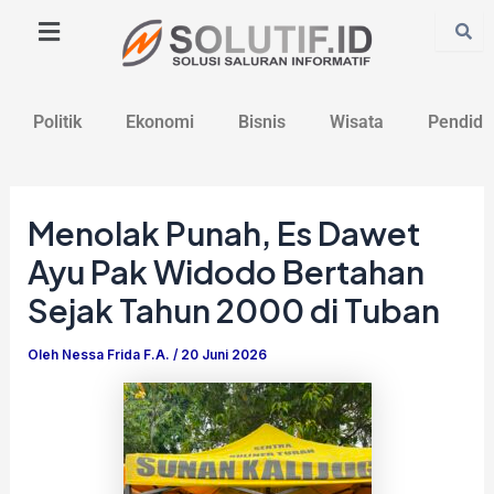
Lewati
Post
ke
navigation
konten
Politik
Ekonomi
Bisnis
Wisata
Pendidi
Menolak Punah, Es Dawet
Ayu Pak Widodo Bertahan
Sejak Tahun 2000 di Tuban
Oleh
Nessa Frida F.A.
/
20 Juni 2026