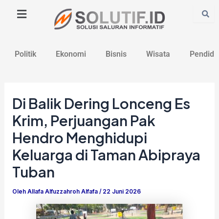
Lewati
Post
ke
navigation
konten
Politik
Ekonomi
Bisnis
Wisata
Pendidi
Di Balik Dering Lonceng Es
Krim, Perjuangan Pak
Hendro Menghidupi
Keluarga di Taman Abipraya
Tuban
Oleh
Allafa Alfuzzahroh Alfafa
/
22 Juni 2026