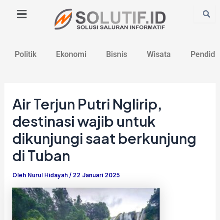
Lewati
Post
ke
navigation
konten
Politik
Ekonomi
Bisnis
Wisata
Pendidi
Air Terjun Putri Nglirip,
destinasi wajib untuk
dikunjungi saat berkunjung
di Tuban
Oleh
Nurul Hidayah
/
22 Januari 2025