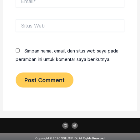
Situs
Web
Simpan nama, email, dan situs web saya pada
peramban ini untuk komentar saya berikutnya.
I
T
n
h
s
r
t
e
a
a
g
d
Copyright © 2026
SOLUTIF.ID
| All Rights Reserved