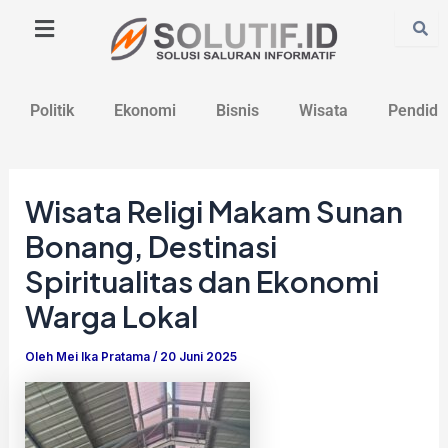
Lewati
Post
ke
navigation
konten
Politik
Ekonomi
Bisnis
Wisata
Pendidi
Wisata Religi Makam Sunan
Bonang, Destinasi
Spiritualitas dan Ekonomi
Warga Lokal
Oleh
Mei Ika Pratama
/
20 Juni 2025