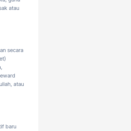
sak atau
ran secara
et)
,
-reward
liah, atau
if baru