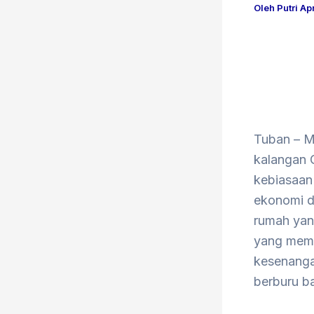
Oleh
Putri Ap
Tuban – M
kalangan G
kebiasaan 
ekonomi da
rumah yan
yang memi
kesenangan
berburu ba