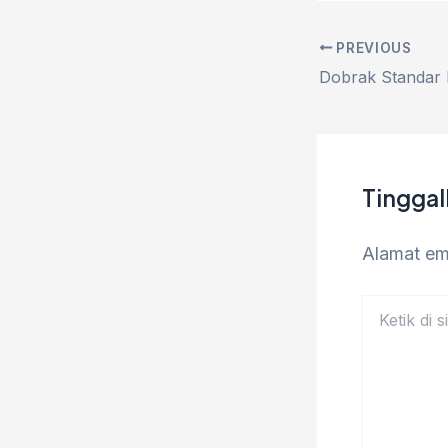
PREVIOUS
Tingga
Alamat ema
Ketik
di
sini..