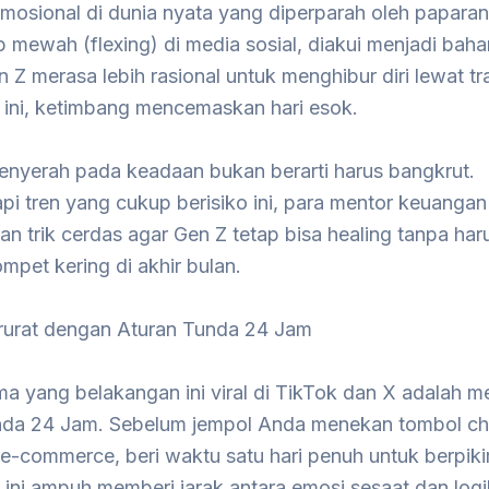
emosional di dunia nyata yang diperparah oleh papara
 mewah (flexing) di media sosial, diakui menjadi bah
 Z merasa lebih rasional untuk menghibur diri lewat tr
ri ini, ketimbang mencemaskan hari esok.
enyerah pada keadaan bukan berarti harus bangkrut.
 tren yang cukup berisiko ini, para mentor keuangan 
 trik cerdas agar Gen Z tetap bisa healing tanpa har
pet kering di akhir bulan.
arurat dengan Aturan Tunda 24 Jam
ama yang belakangan ini viral di TikTok dan X adalah 
nda 24 Jam. Sebelum jempol Anda menekan tombol ch
e-commerce, beri waktu satu hari penuh untuk berpiki
 ini ampuh memberi jarak antara emosi sesaat dan log