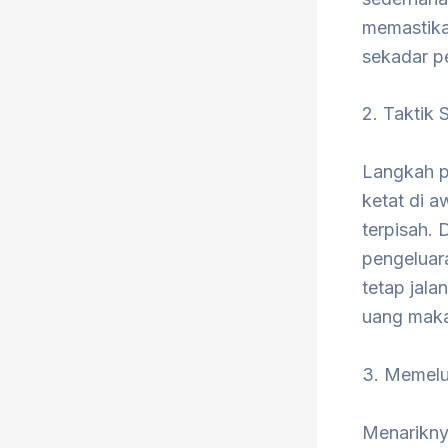
memastika
sekadar p
​2. Taktik
​Langkah 
ketat di a
terpisah.
pengeluara
tetap jala
uang mak
​3. Memel
​Menarikny