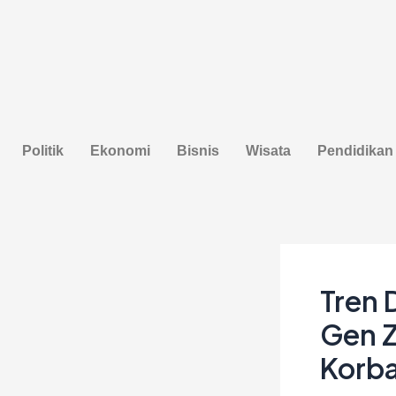
Lewati
Post
ke
navigation
konten
Politik
Ekonomi
Bisnis
Wisata
Pendidikan
Tren 
Gen 
Korba