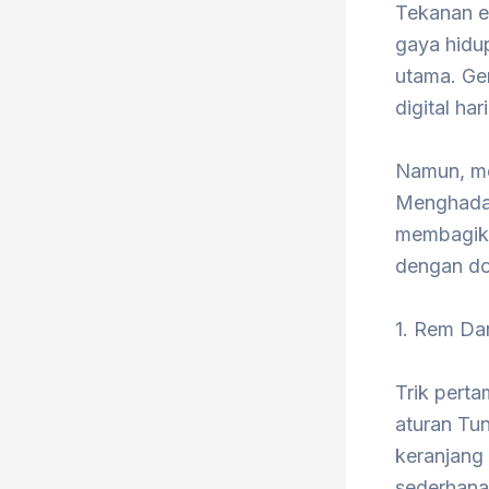
​Tekanan 
gaya hidup
utama. Gen
digital ha
​Namun, m
Menghadapi
membagikan
dengan dom
​1. Rem D
​Trik pert
aturan Tu
keranjang 
sederhana