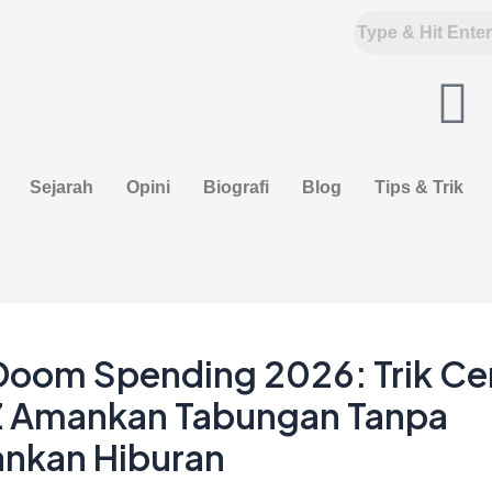
F
a
Sejarah
Opini
Biografi
Blog
Tips & Trik
c
e
b
o
Doom Spending 2026: Trik Ce
Z Amankan Tabungan Tanpa
o
nkan Hiburan
k