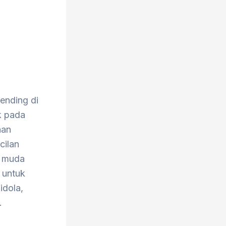
m
ending di
k pada
nan
cilan
k muda
 untuk
idola,
.