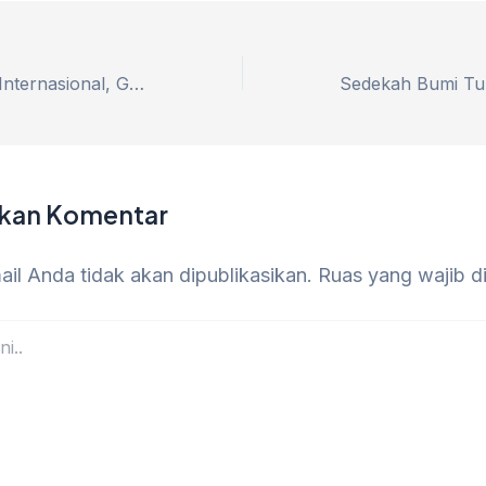
Dobrak Standar Internasional, Girl Group no na Bawa Sentuhan Klasik Indonesia ke Panggung Dunia
lkan Komentar
il Anda tidak akan dipublikasikan.
Ruas yang wajib d