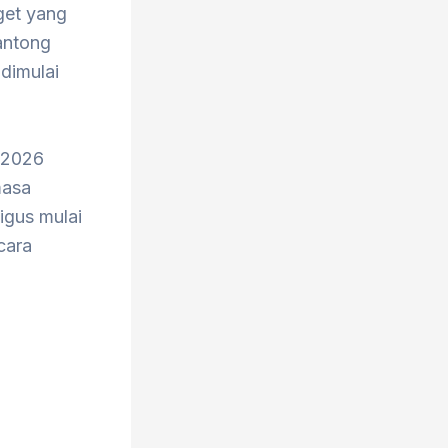
get yang
kantong
 dimulai
n 2026
masa
igus mulai
cara