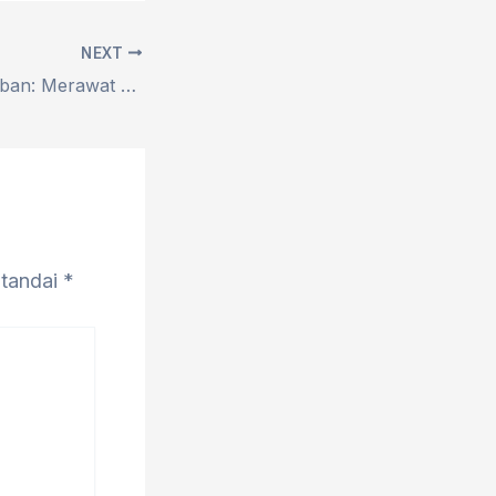
NEXT
Sedekah Bumi Tuban: Merawat Warisan Leluhur Lewat Dokumentasi dan Pemberdayaan Komunitas
itandai
*