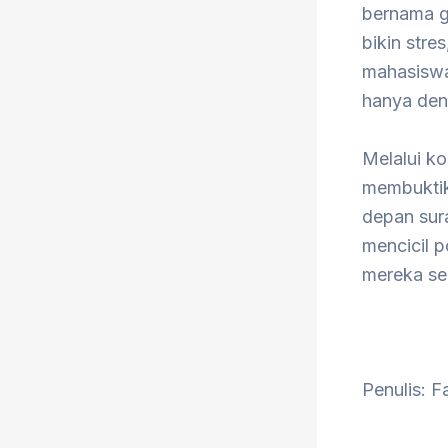
bernama g
bikin stre
mahasiswa.
hanya deng
​Melalui k
membuktik
depan sura
mencicil 
mereka sen
Penulis: Fa