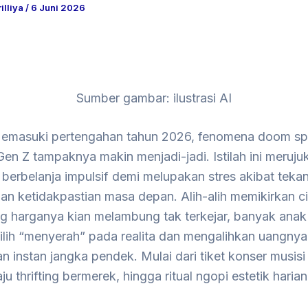
rilliya
/
6 Juni 2026
Sumber gambar: ilustrasi AI
emasuki pertengahan tahun 2026, fenomena doom sp
en Z tampaknya makin menjadi-jadi. Istilah ini meruju
berbelanja impulsif demi melupakan stres akibat teka
n ketidakpastian masa depan. Alih-alih memikirkan ci
g harganya kian melambung tak terkejar, banyak ana
lih “menyerah” pada realita dan mengalihkan uangnya
 instan jangka pendek. Mulai dari tiket konser musisi 
ju thrifting bermerek, hingga ritual ngopi estetik harian