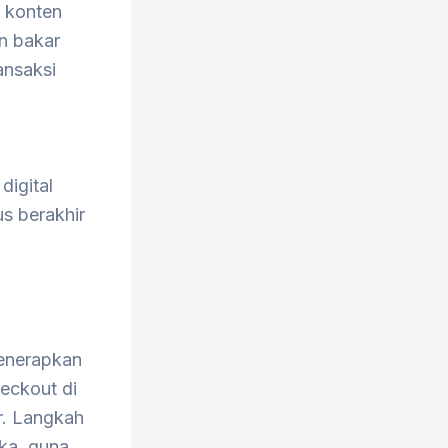
n konten
an bakar
ansaksi
digital
us berakhir
menerapkan
eckout di
r. Langkah
ika, guna