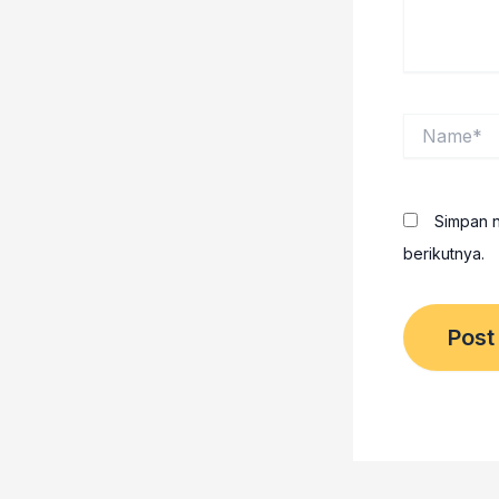
Name*
Simpan n
berikutnya.