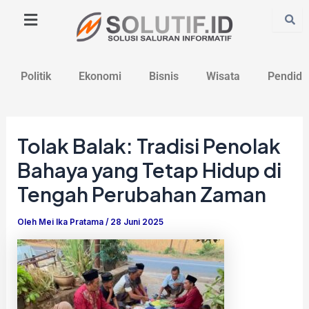
Lewati
Post
ke
navigation
konten
Politik
Ekonomi
Bisnis
Wisata
Pendidi
Tolak Balak: Tradisi Penolak
Bahaya yang Tetap Hidup di
Tengah Perubahan Zaman
Oleh
Mei Ika Pratama
/
28 Juni 2025