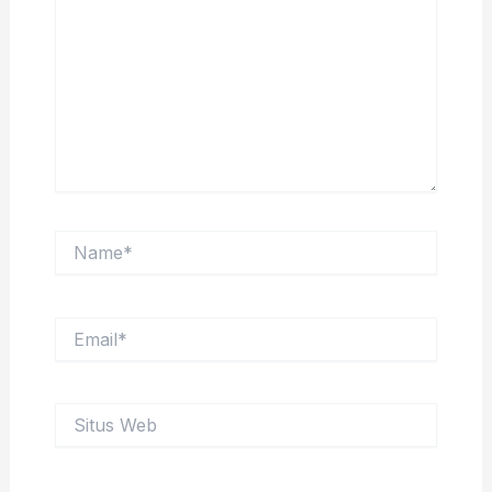
sini..
Name*
Email*
Situs
Web