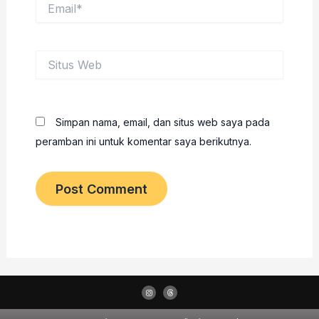
Email*
Situs
Web
Simpan nama, email, dan situs web saya pada
peramban ini untuk komentar saya berikutnya.
I
T
n
h
s
r
t
e
a
a