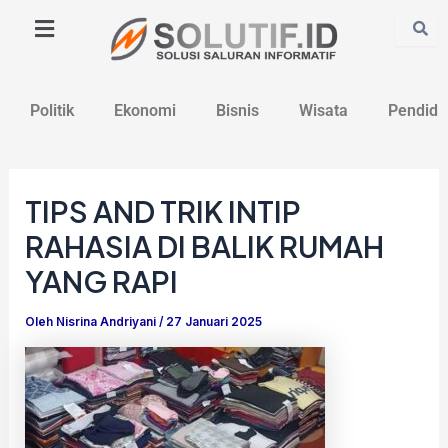
Lewati
Post
ke
navigation
konten
Politik
Ekonomi
Bisnis
Wisata
Pendidi
TIPS AND TRIK INTIP
RAHASIA DI BALIK RUMAH
YANG RAPI
Oleh
Nisrina Andriyani
/
27 Januari 2025