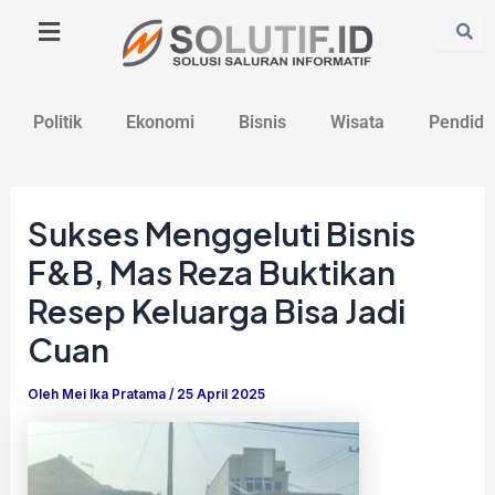
Lewati
Post
ke
navigation
konten
Politik
Ekonomi
Bisnis
Wisata
Pendidi
Sukses Menggeluti Bisnis
F&B, Mas Reza Buktikan
Resep Keluarga Bisa Jadi
Cuan
Oleh
Mei Ika Pratama
/
25 April 2025