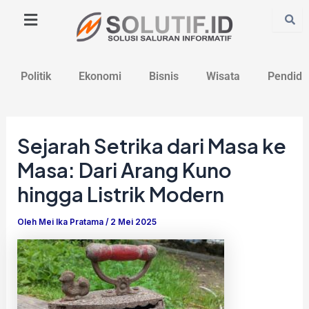
Lewati
Post
ke
navigation
konten
Politik
Ekonomi
Bisnis
Wisata
Pendidi
Sejarah Setrika dari Masa ke
Masa: Dari Arang Kuno
hingga Listrik Modern
Oleh
Mei Ika Pratama
/
2 Mei 2025