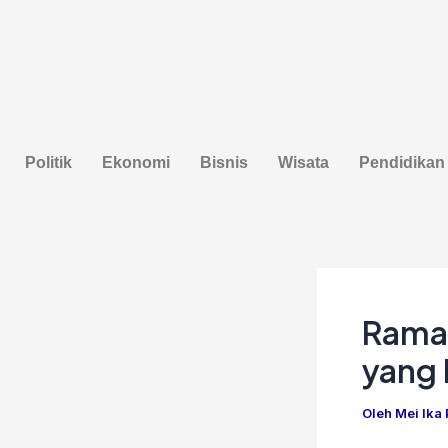
Lewati
Post
ke
navigation
konten
Politik
Ekonomi
Bisnis
Wisata
Pendidikan
Ramad
yang
Oleh
Mei Ika