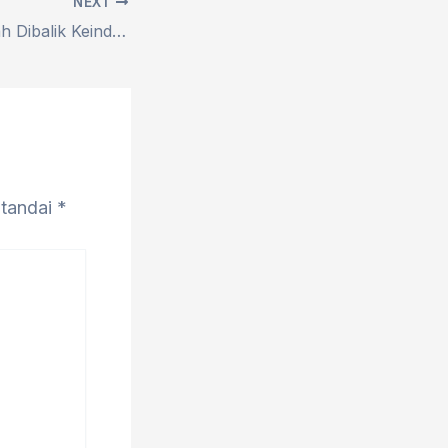
NEXT
Misteri dan Sejarah Dibalik Keindahan Goa Ngerong Rengel
itandai
*