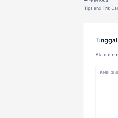
PREVIOUS
Tingga
Alamat ema
Ketik
di
sini..