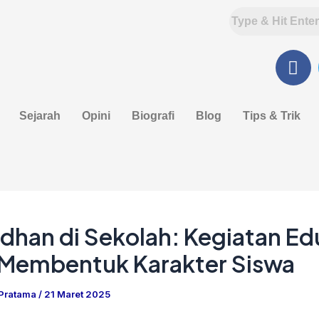
F
a
c
e
Sejarah
Opini
Biografi
Blog
Tips & Trik
b
o
o
k
han di Sekolah: Kegiatan Ed
 Membentuk Karakter Siswa
 Pratama
/
21 Maret 2025