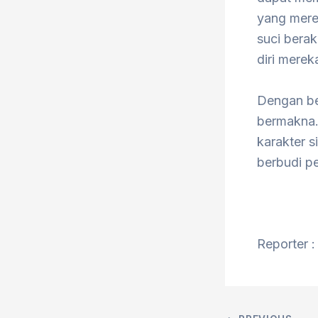
yang merek
suci berak
diri merek
Dengan ber
bermakna.
karakter s
berbudi pe
Reporter :