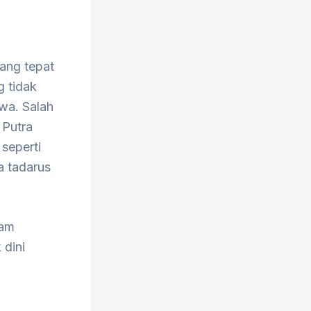
ang tepat
g tidak
wa. Salah
 Putra
seperti
a tadarus
ram
 dini
a