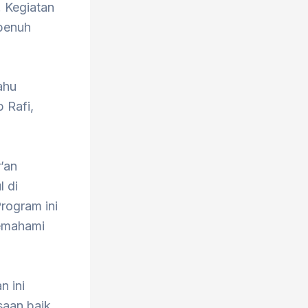
. Kegiatan
 penuh
ahu
 Rafi,
’an
l di
rogram ini
emahami
n ini
saan baik