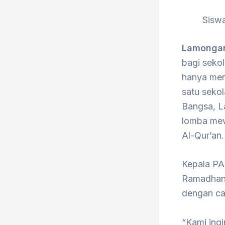
Sisw
Lamongan
bagi seko
hanya men
satu seko
Bangsa, L
lomba mewa
Al-Qur’an.
Kepala PA
Ramadhan i
dengan ca
“Kami ingi