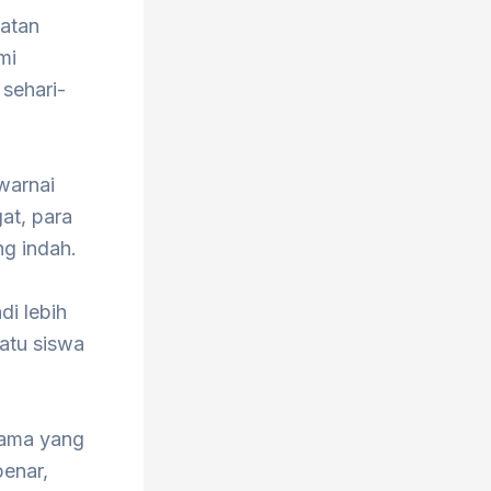
iatan
mi
sehari-
warnai
at, para
g indah.
di lebih
atu siswa
utama yang
benar,