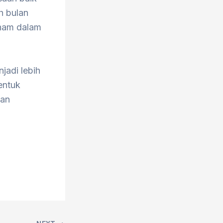
h bulan
anam dalam
jadi lebih
entuk
dan