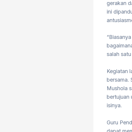
gerakan da
ini dipan
antusiasm
“Biasanya 
bagaimana
salah sat
Kegiatan l
bersama. S
Mushola s
bertujuan
isinya.
Guru Pend
dapat mem