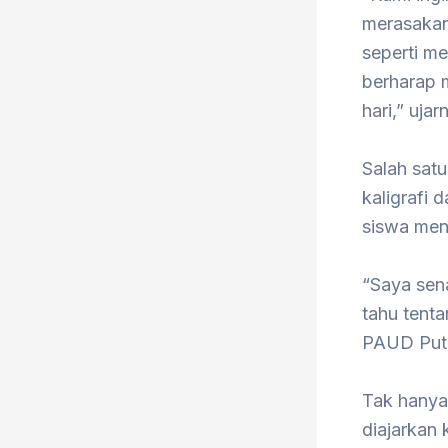
merasakan
seperti m
berharap 
hari,” ujar
Salah satu
kaligrafi
siswa men
“Saya sena
tahu tent
PAUD Put
Tak hanya 
diajarkan