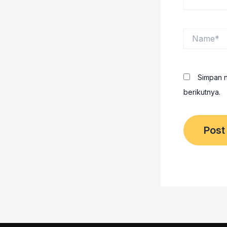
Name*
Simpan n
berikutnya.