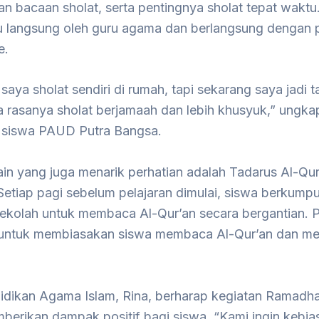
n bacaan sholat, serta pentingnya sholat tepat waktu
du langsung oleh guru agama dan berlangsung dengan
e.
saya sholat sendiri di rumah, tapi sekarang saya jadi t
 rasanya sholat berjamaah dan lebih khusyuk,” ungkap
u siswa PAUD Putra Bangsa.
ain yang juga menarik perhatian adalah Tadarus Al-Qur
etiap pagi sebelum pelajaran dimulai, siswa berkumpu
ekolah untuk membaca Al-Qur’an secara bergantian. P
 untuk membiasakan siswa membaca Al-Qur’an dan m
idikan Agama Islam, Rina, berharap kegiatan Ramadha
berikan dampak positif bagi siswa. “Kami ingin kebia