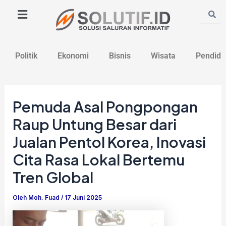
Lewati
Post
ke
navigation
konten
Politik
Ekonomi
Bisnis
Wisata
Pendidi
Pemuda Asal Pongpongan
Raup Untung Besar dari
Jualan Pentol Korea, Inovasi
Cita Rasa Lokal Bertemu
Tren Global
Oleh
Moh. Fuad
/
17 Juni 2025