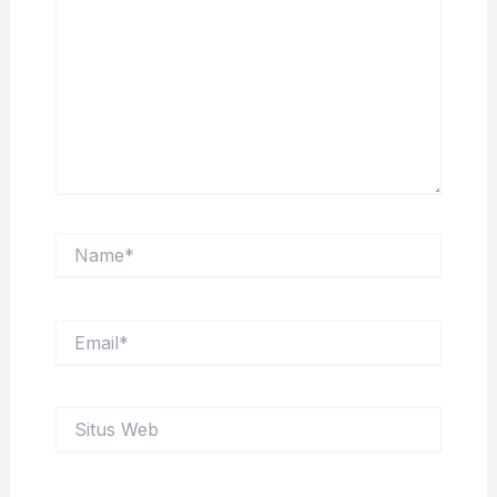
sini..
Name*
Email*
Situs
Web