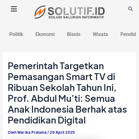
Lewati
Post
ke
navigation
konten
Politik
Ekonomi
Bisnis
Wisata
Pendidi
Pemerintah Targetkan
Pemasangan Smart TV di
Ribuan Sekolah Tahun Ini,
Prof. Abdul Mu’ti: Semua
Anak Indonesia Berhak atas
Pendidikan Digital
Oleh
Mei Ika Pratama
/
29 April 2025