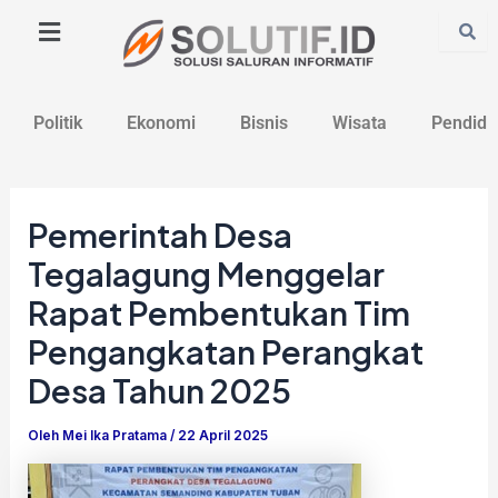
Lewati
Post
ke
navigation
konten
Politik
Ekonomi
Bisnis
Wisata
Pendidi
Pemerintah Desa
Tegalagung Menggelar
Rapat Pembentukan Tim
Pengangkatan Perangkat
Desa Tahun 2025
Oleh
Mei Ika Pratama
/
22 April 2025