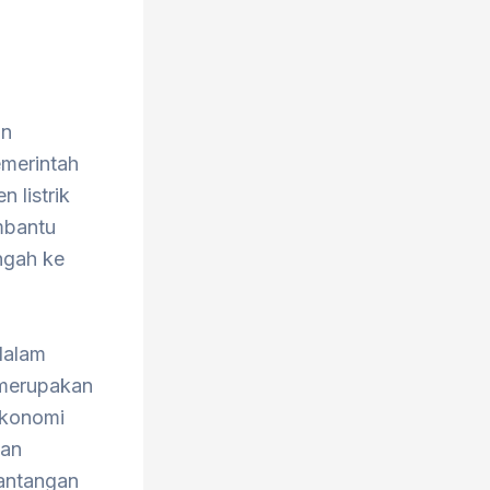
an
merintah
 listrik
mbantu
ngah ke
dalam
i merupakan
ekonomi
ban
tantangan