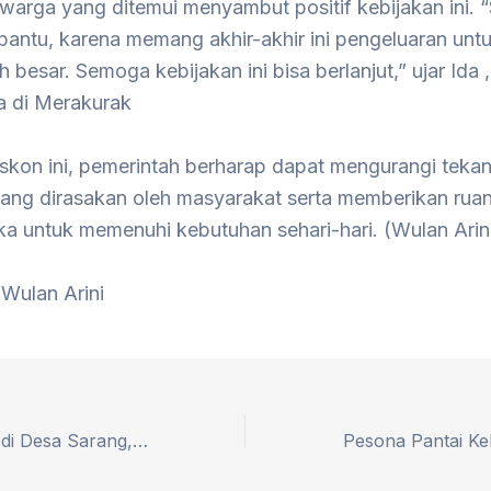
warga yang ditemui menyambut positif kebijakan ini. 
bantu, karena memang akhir-akhir ini pengeluaran untuk
ih besar. Semoga kebijakan ini bisa berlanjut,” ujar Ida ,
a di Merakurak
skon ini, pemerintah berharap dapat mengurangi teka
ang dirasakan oleh masyarakat serta memberikan ruan
ka untuk memenuhi kebutuhan sehari-hari. (Wulan Arin
 Wulan Arini
Pengajian Akbar di Desa Sarang, Rembang: Warga Sekitar Hadiri Tausiyah Bersama Kyai Najih Maimoen