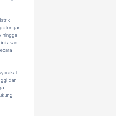
strik
 potongan
A hingga
ini akan
secara
syarakat
nggi dan
ga
dukung