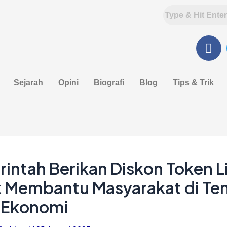
F
a
c
e
Sejarah
Opini
Biografi
Blog
Tips & Trik
b
o
o
k
intah Berikan Diskon Token Li
 Membantu Masyarakat di Te
s Ekonomi