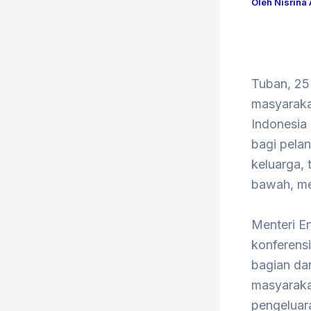
Oleh
Nisrina
Tuban, 25
masyaraka
Indonesia
bagi pela
keluarga,
bawah, me
Menteri En
konferensi
bagian da
masyaraka
pengeluar