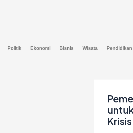
Lewati
Post
ke
navigation
konten
Politik
Ekonomi
Bisnis
Wisata
Pendidikan
Pemer
untuk
Krisi