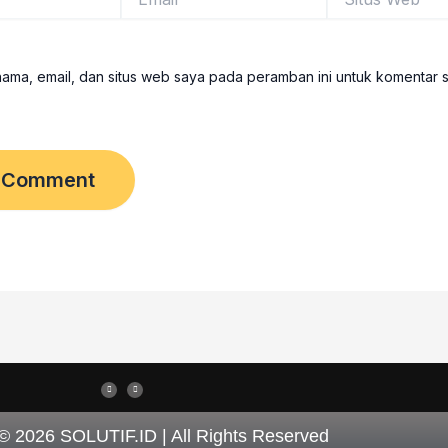
Web
ama, email, dan situs web saya pada peramban ini untuk komentar 
I
T
n
h
s
r
t
e
a
a
g
d
r
s
 © 2026
SOLUTIF.ID
| All Rights Reserved
a
m