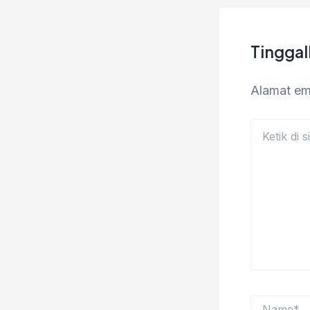
Tingga
Alamat ema
Ketik
di
sini..
Name*