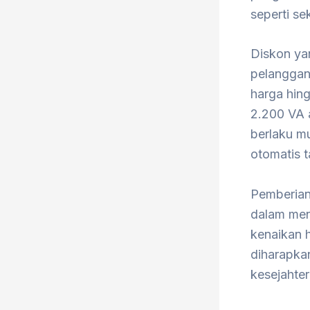
seperti se
Diskon yan
pelanggan
harga hin
2.200 VA 
berlaku mu
otomatis t
Pemberian 
dalam meng
kenaikan h
diharapka
kesejahter