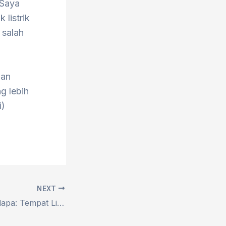
“Saya
 listrik
 salah
nan
g lebih
i)
NEXT
Pesona Pantai Kelapa: Tempat Liburan Asyik untuk Keluarga di Tuban