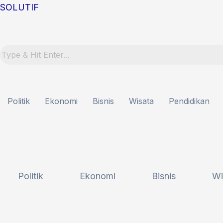
Lewati
Post
SOLUTIF
ke
pagination
konten
Politik
Ekonomi
Bisnis
Wisata
Pendidikan
Politik
Ekonomi
Bisnis
Wi