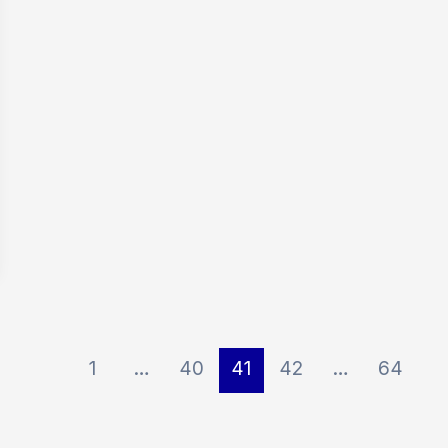
1
…
40
41
42
…
64