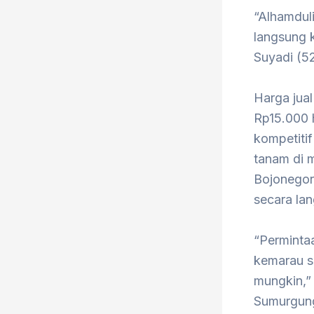
“Alhamduli
langsung k
Suyadi (52
Harga jual
Rp15.000 h
kompetiti
tanam di m
Bojonegor
secara la
“Permintaa
kemarau s
mungkin,” 
Sumurgung