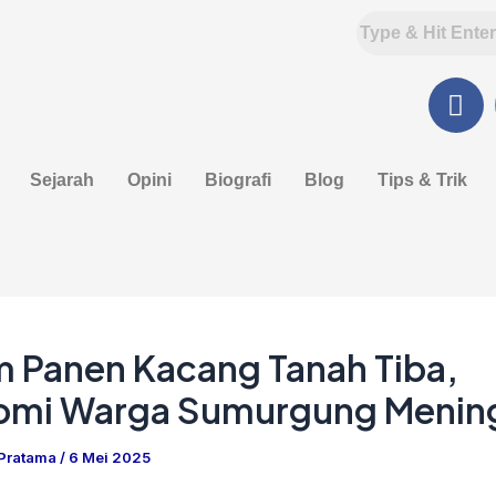
F
a
c
e
Sejarah
Opini
Biografi
Blog
Tips & Trik
b
o
o
k
 Panen Kacang Tanah Tiba,
omi Warga Sumurgung Menin
 Pratama
/
6 Mei 2025