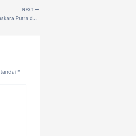
NEXT
10 Tips Sukses Baskara Putra dalam Menyuarakan Isu Sosial Lewat Musik
itandai
*