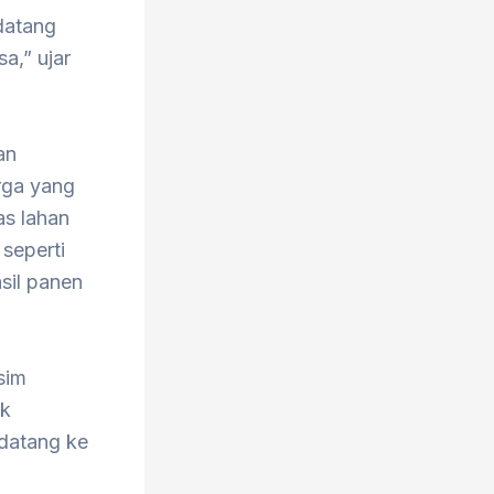
 datang
a,” ujar
an
rga yang
as lahan
seperti
sil panen
sim
ak
 datang ke