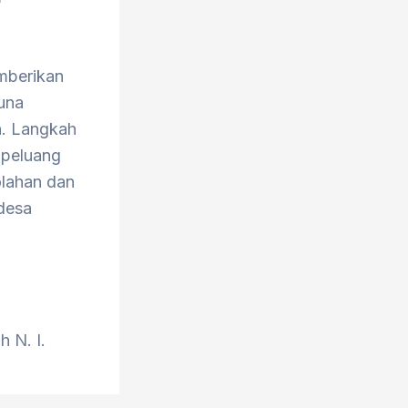
mberikan
una
n. Langkah
 peluang
olahan dan
desa
h N. I.