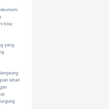
 ekonomi
s
i bisa
ng yang
ing
rlangsung
apan lahan
ngan
ar.
murgung
m