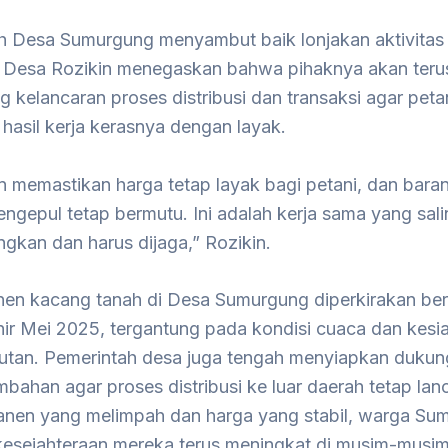
h Desa Sumurgung menyambut baik lonjakan aktivitas
la Desa Rozikin menegaskan bahwa pihaknya akan teru
kelancaran proses distribusi dan transaksi agar petan
hasil kerja kerasnya dengan layak.
n memastikan harga tetap layak bagi petani, dan bara
engepul tetap bermutu. Ini adalah kerja sama yang sal
gkan dan harus dijaga,” Rozikin.
en kacang tanah di Desa Sumurgung diperkirakan be
hir Mei 2025, tergantung pada kondisi cuaca dan kesi
jutan. Pemerintah desa juga tengah menyiapkan duku
ambahan agar proses distribusi ke luar daerah tetap lanc
nen yang melimpah dan harga yang stabil, warga Su
kesejahteraan mereka terus meningkat di musim-musi