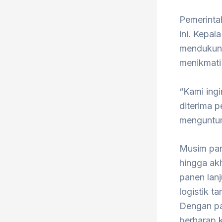
Pemerinta
ini. Kepa
mendukung 
menikmati 
“Kami ingi
diterima p
menguntun
Musim pan
hingga ak
panen lan
logistik t
Dengan pa
berharap 