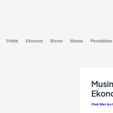
Lewati
Post
ke
navigation
konten
Politik
Ekonomi
Bisnis
Wisata
Pendidikan
Musim
Ekon
Oleh
Mei Ika