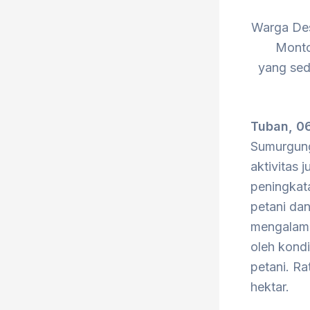
Warga De
Monto
yang se
Tuban, 0
Sumurgung
aktivitas 
peningkat
petani dan
mengalami
oleh kondi
petani. Ra
hektar.