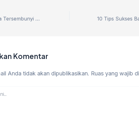
Pantai PB : Surga Tersembunyi di Perbatasan Jawa Timur dan Jawa Tengah yang Masih Lestari dan Tanpa Biaya
lkan Komentar
il Anda tidak akan dipublikasikan.
Ruas yang wajib d