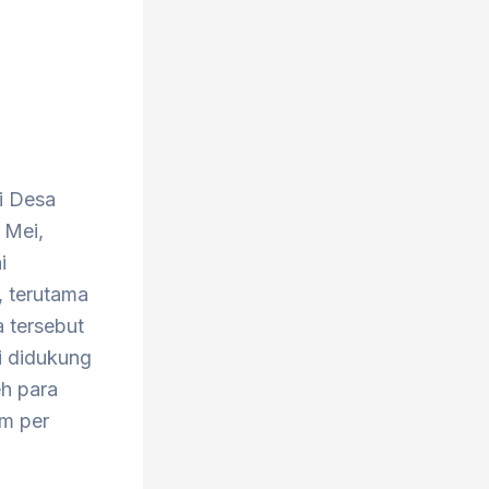
i Desa
 Mei,
i
, terutama
a tersebut
i didukung
eh para
am per