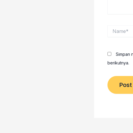
Name*
Simpan n
berikutnya.