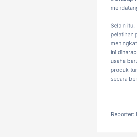
mendatan
Selain it
pelatihan
meningkat
ini dihar
usaha baru
produk tu
secara ber
Reporter: 