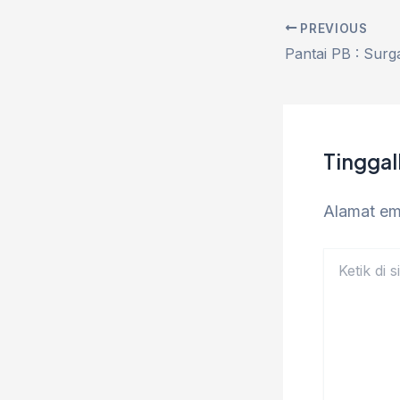
PREVIOUS
Tingga
Alamat ema
Ketik
di
sini..