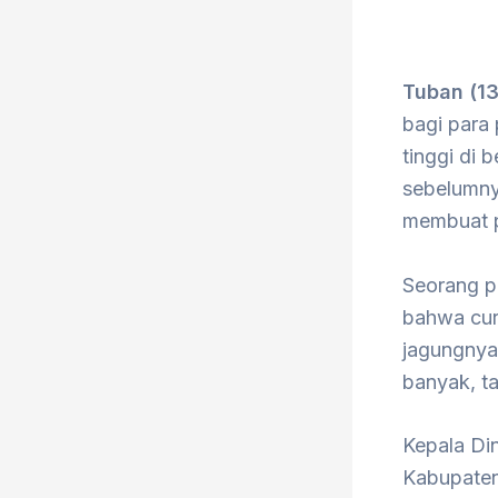
Tuban (1
bagi para
tinggi di 
sebelumnya
membuat p
Seorang p
bahwa cur
jagungnya
banyak, ta
Kepala Di
Kabupaten