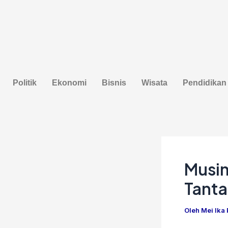
Lewati
Post
ke
navigation
konten
Politik
Ekonomi
Bisnis
Wisata
Pendidikan
Musim
Tanta
Oleh
Mei Ika