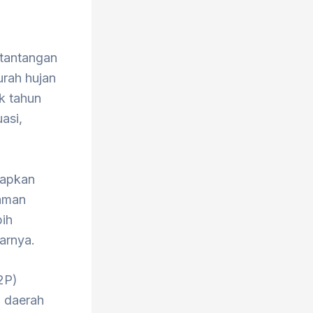
tantangan
urah hujan
k tahun
asi,
kapkan
naman
ih
jarnya.
2P)
h daerah