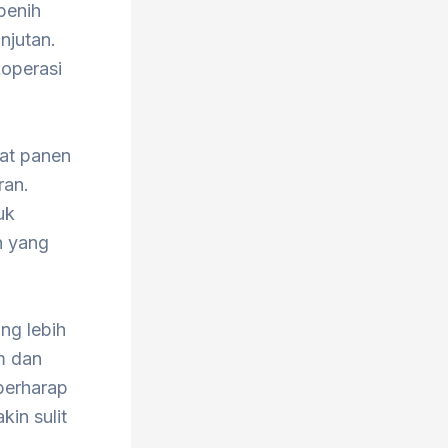
benih
njutan.
operasi
aat panen
ran.
uk
n yang
ang lebih
m dan
 berharap
in sulit