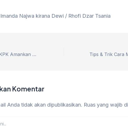
 Imanda Najwa kirana Dewi / Rhofi Dzar Tsania
Gempa Korupsi: KPK Amankan Dirut PT Petro Energy, Newin Nugroho dalam Kasus LPEI
lkan Komentar
il Anda tidak akan dipublikasikan.
Ruas yang wajib d