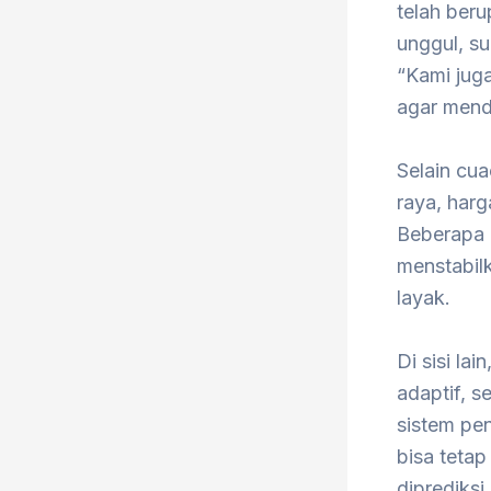
telah ber
unggul, su
“Kami jug
agar menda
Selain cua
raya, harg
Beberapa 
menstabil
layak.
Di sisi la
adaptif, s
sistem pen
bisa tetap
diprediksi.