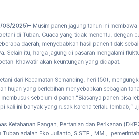
3/03/2025)–
Musim panen jagung tahun ini membawa 
 petani di Tuban. Cuaca yang tidak menentu, dengan c
beberapa daerah, menyebabkan hasil panen tidak sebai
. Selain itu, harga jagung di pasaran mengalami fluktu
etani khawatir akan keuntungan yang didapat.
etani dari Kecamatan Semanding, heri (50), mengung
ah hujan yang berlebihan menyebabkan sebagian ta
 membusuk sebelum dipanen.”Biasanya panen bisa leb
pi kali ini banyak yang rusak karena terlalu lembab,” u
nas Ketahanan Pangan, Pertanian dan Perikanan (DKP
 Tuban adalah Eko Julianto, S.STP., MM., pemerinta