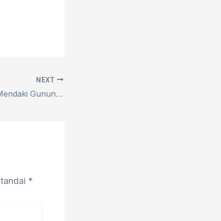
NEXT
Tips & Trik Cara Mendaki Gunung Agar Tidak Cepat Lelah
itandai
*