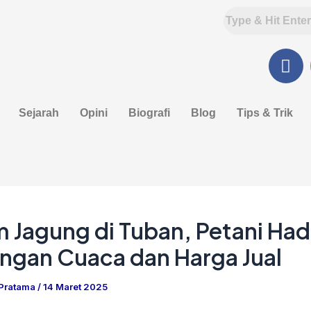
F
a
c
e
Sejarah
Opini
Biografi
Blog
Tips & Trik
b
o
o
k
 Jagung di Tuban, Petani Had
ngan Cuaca dan Harga Jual
 Pratama
/
14 Maret 2025