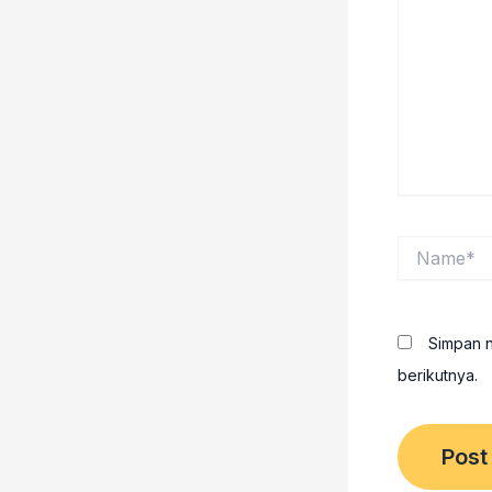
sini..
Name*
Simpan n
berikutnya.