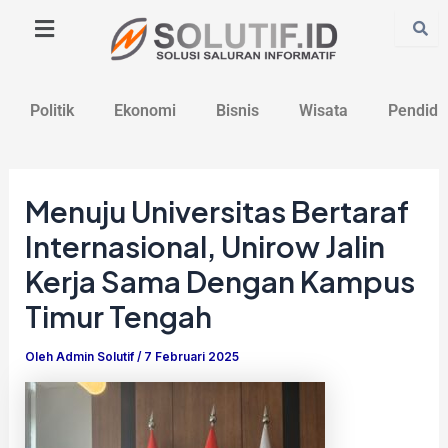
Lewati
Post
ke
navigation
konten
Politik
Ekonomi
Bisnis
Wisata
Pendidi
Menuju Universitas Bertaraf
Internasional, Unirow Jalin
Kerja Sama Dengan Kampus
Timur Tengah
Oleh
Admin Solutif
/
7 Februari 2025