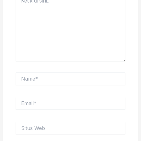
di
sini..
Name*
Email*
Situs
Web